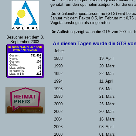
genutzt, um den optimalen Zeitpunkt für die ers
Die Grünlandtemperatursumme (GTS) wird berech
Januar mit dem Faktor 0,5, im Februar mit 0,75 
Vegetationsbeginn als eingetreten.
Die Auflistung zeigt wann die GTS von 200° in d
Besucher seit dem 3.
September 2003:
An diesen Tagen wurde die GTS von 
Besucherzähler der Seite
Wetter-Nordwalde
Jahre:
Gesamt:
781.436
1988
19. April
Heute:
7
Gestern:
150
Online:
1
1990
20. März
Max. online:
36
In letzter h:
1
1992
22. März
Max. in 1 h:
212
1994
11. April
1996
08. Mai
1998
21. März
2000
25. März
2002
20. März
2004
16. März
2006
03. April
2008
01. März