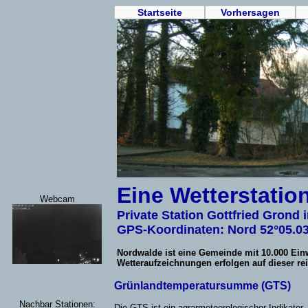
Startseite
Vorhersagen
Eine Wetterstatio
Webcam
Private Station Gottfried Grond
GPS-Koordinaten: Nord 52°05.0
Nordwalde ist eine Gemeinde mit 10.000 Ein
Wetteraufzeichnungen erfolgen auf dieser rein
Grünlandtemperatursumme (GTS)
Nachbar Stationen:
Die GTS ist ein agrarmeteorologischer Indikator,